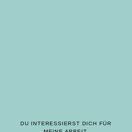
DU ENTSCHEIDEST
Jetzt entscheidest du! Möchtest
du den Weg mit mir zusammen
gehen? Führen wir dein Team
gemeinsam in eine erfolgreiche
Zukunft?
Dann kann es losgehen. Wir
vereinbaren weitere Termine zu
Abstimmungen und nächste
Schritte. Yes – it’s time for future.
DU INTERESSIERST DICH FÜR
MEINE ARBEIT,