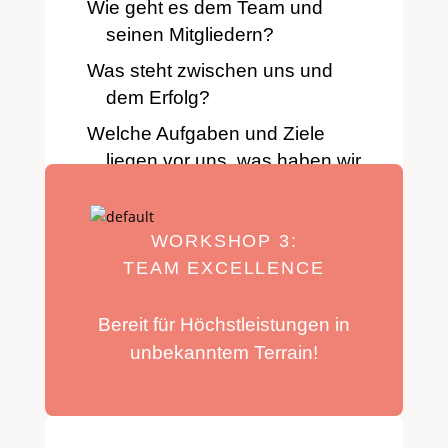
Wie geht es dem Team und
seinen Mitgliedern?
Was steht zwischen uns und
dem Erfolg?
Welche Aufgaben und Ziele
liegen vor uns, was haben wir
bereits geschafft?
Welche Tools sind hilfreich für
WORKSHOP 3:
unsere Zusammenarbeit?
TEAM EXCELLENCE
Bereit für Höchstleistungen in
unbekanntem Terrain!